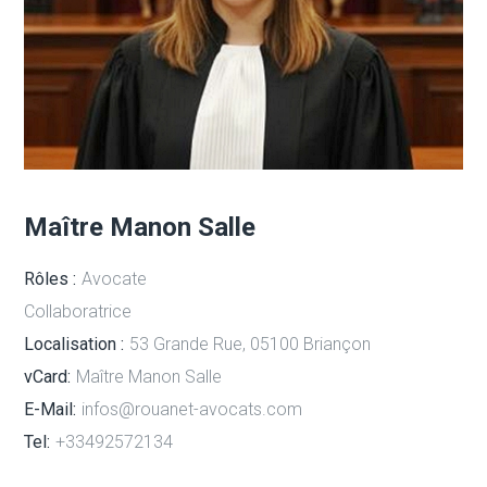
Maître Manon Salle
Rôles :
Avocate
Collaboratrice
Localisation :
53 Grande Rue, 05100 Briançon
vCard:
Maître Manon Salle
E-Mail:
infos@rouanet-avocats.com
Tel:
+33492572134